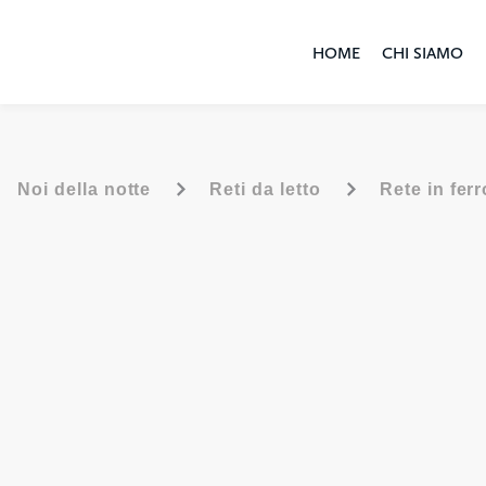
HOME
CHI SIAMO
-
-
Noi della notte
Reti da letto
Rete in ferr