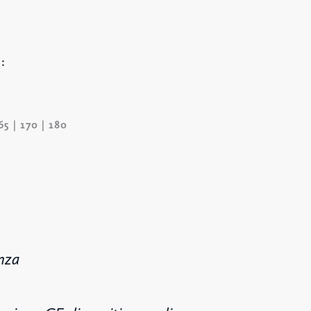
:
65 | 170 | 180
nza