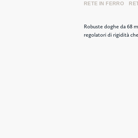
RETE IN FERRO
RET
Robuste doghe da 68 mm 
regolatori di rigidità c