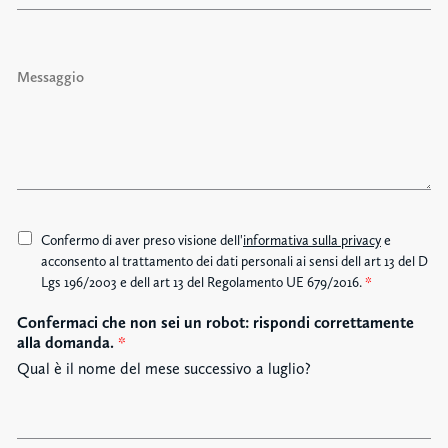
l
e
f
M
o
e
n
s
o
s
a
g
g
i
o
A
Confermo di aver preso visione dell'
informativa sulla privacy
e
c
acconsento al trattamento dei dati personali ai sensi dell art 13 del D
c
Lgs 196/2003 e dell art 13 del Regolamento UE 679/2016.
*
e
Confermaci che non sei un robot: rispondi correttamente
t
alla domanda.
*
t
a
Qual è il nome del mese successivo a luglio?
z
i
o