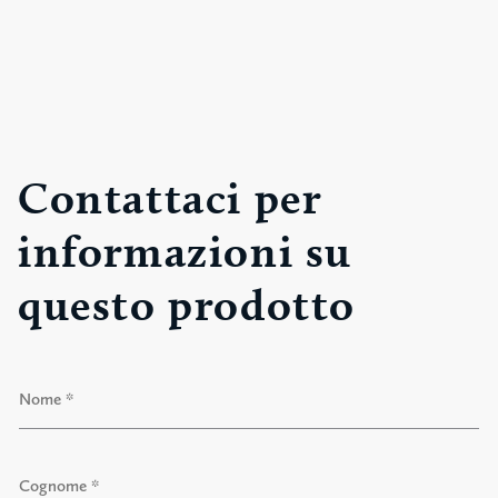
Contattaci per
informazioni su
questo prodotto
N
o
m
e
N
*
o
m