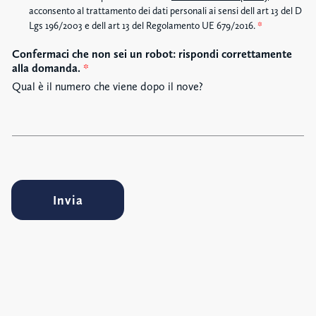
c
acconsento al trattamento dei dati personali ai sensi dell art 13 del D
c
Lgs 196/2003 e dell art 13 del Regolamento UE 679/2016.
*
e
Confermaci che non sei un robot: rispondi correttamente
t
alla domanda.
*
t
a
Qual è il numero che viene dopo il nove?
z
i
o
n
e
G
D
Invia
P
R
*