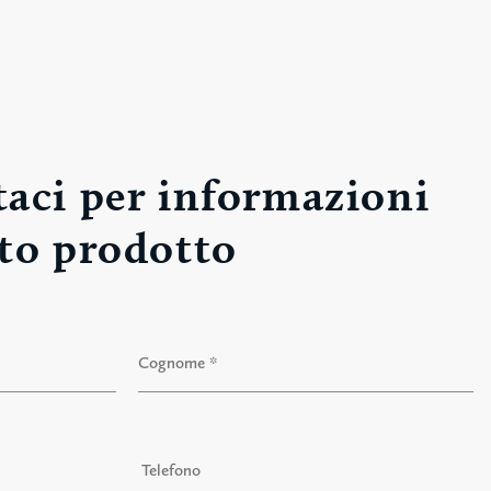
aci per informazioni
to prodotto
Cognome
T
e
l