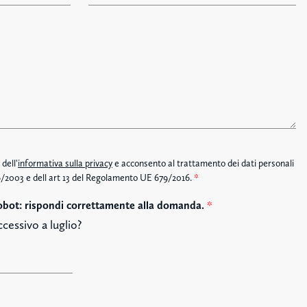
e
f
o
n
o
dell'
informativa sulla privacy
e acconsento al trattamento dei dati personali
196/2003 e dell art 13 del Regolamento UE 679/2016.
*
obot: rispondi correttamente alla domanda.
*
cessivo a luglio?