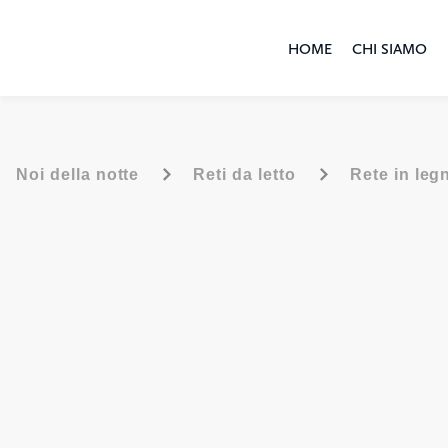
HOME
CHI SIAMO
-
-
Noi della notte
Reti da letto
Rete in leg