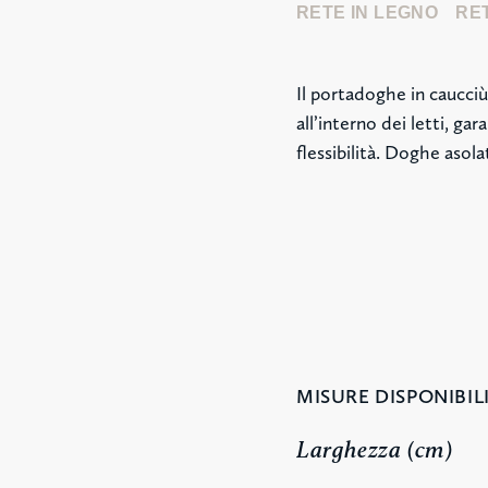
RETE IN LEGNO
RET
Il portadoghe in caucciù 
all’interno dei letti, ga
flessibilità. Doghe asola
MISURE DISPONIBILI
Larghezza (cm)