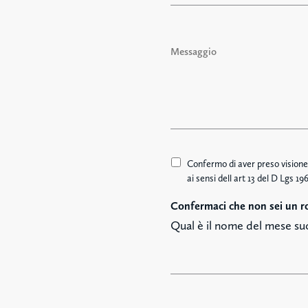
i
l
M
*
e
s
s
a
g
g
i
o
A
Confermo di aver preso visione 
c
ai sensi dell art 13 del D Lgs 
c
Confermaci che non sei un r
e
t
Qual è il nome del mese suc
t
a
z
i
o
n