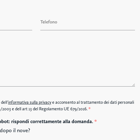
C
o
T
g
e
n
l
o
m
e
e
f
o
n
o
dell'
informativa sulla privacy
e acconsento al trattamento dei dati personali
196/2003 e dell art 13 del Regolamento UE 679/2016.
*
obot: rispondi correttamente alla domanda.
*
dopo il nove?