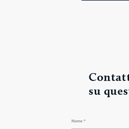
Contatt
su ques
N
o
m