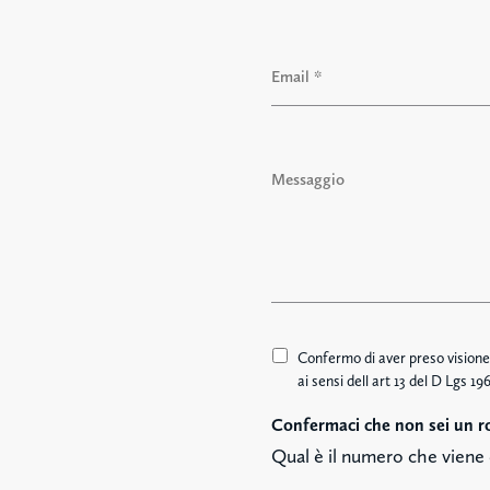
e
N
*
o
E
m
m
e
a
i
l
M
*
e
s
s
a
g
g
i
o
A
Confermo di aver preso visione 
c
ai sensi dell art 13 del D Lgs 
c
Confermaci che non sei un r
e
t
Qual è il numero che viene 
t