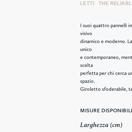
LETTI
THE RELIABL
I suoi quattro pannelli
visivo
dinamico e moderno. La 
unico
e contemporaneo, mentr
scelta
perfetta per chi cerca un
spazio.
Giroletto sfoderabile, t
MISURE DISPONIBILI
Larghezza (cm)