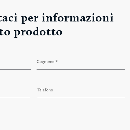
aci per informazioni
to prodotto
Cognome
T
e
l
e
f
o
n
o