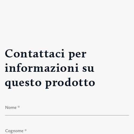
Contattaci per
informazioni su
questo prodotto
N
o
m
e
N
*
o
m