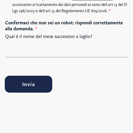
c
acconsento al trattamento dei dati personali ai sensi dell art 13 del D
c
Lgs 196/2003 e dell art 13 del Regolamento UE 679/2016.
*
e
Confermaci che non sei un robot: rispondi correttamente
t
alla domanda.
*
t
a
Qual è il nome del mese successivo a luglio?
z
i
o
n
e
G
D
Invia
P
R
*