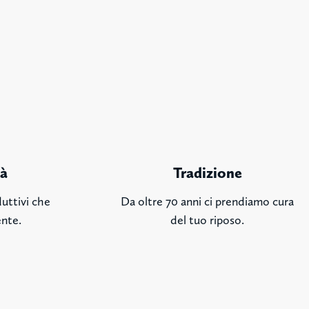
tà
Tradizione
uttivi che
Da oltre 70 anni ci prendiamo cura
ente.
del tuo riposo.