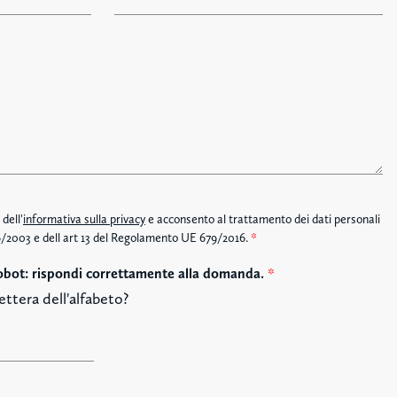
l
e
f
o
n
o
dell'
informativa sulla privacy
e acconsento al trattamento dei dati personali
196/2003 e dell art 13 del Regolamento UE 679/2016.
*
obot: rispondi correttamente alla domanda.
*
ettera dell'alfabeto?