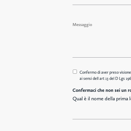
a
i
l
M
*
e
s
s
a
g
g
i
o
A
Confermo di aver preso visione 
c
ai sensi dell art 13 del D Lgs 
c
Confermaci che non sei un r
e
t
Qual è il nome della prima l
t
a
z
i
o