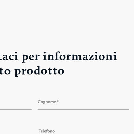
aci per informazioni
to prodotto
Cognome
T
e