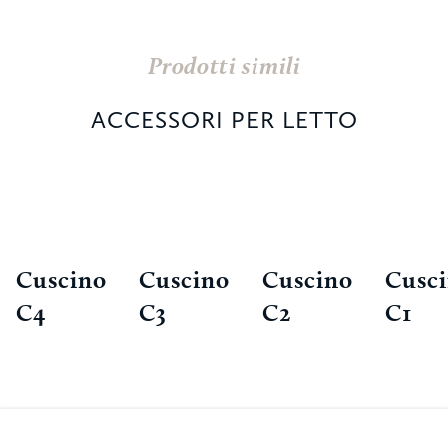
Prodotti simili
ACCESSORI PER LETTO
Cuscino
Cuscino
Cuscino
Cusc
C4
C3
C2
C1