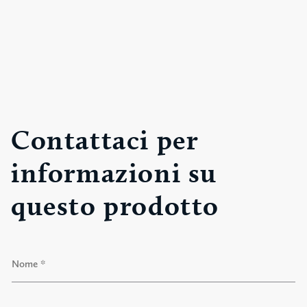
Contattaci per
informazioni su
questo prodotto
N
o
m
e
N
*