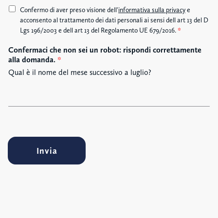
A
Confermo di aver preso visione dell'
informativa sulla privacy
e
c
acconsento al trattamento dei dati personali ai sensi dell art 13 del D
c
Lgs 196/2003 e dell art 13 del Regolamento UE 679/2016.
*
e
Confermaci che non sei un robot: rispondi correttamente
t
alla domanda.
*
t
a
Qual è il nome del mese successivo a luglio?
z
i
o
n
e
G
D
Invia
P
R
*