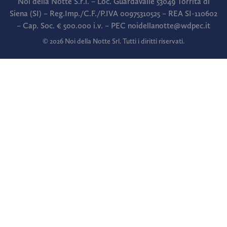
Noi della Notte S.r.l. – Loc. Guardavalle 53049 Torrita di
Siena (SI) – Reg.Imp./C.F./P.IVA 00975310525 – REA SI-110602
– Cap. Soc. € 500.000 i.v. – PEC noidellanotte@wdpec.it
© 2026 Noi della Notte Srl. Tutti i diritti riservati.